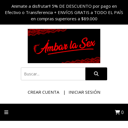
Animate a disfrutar!! 5% DE DESCUENTO por pago en
Efectivo o Transferencia + ENVÍOS GRATIS a TODO EL PAÍS
en compras superiores a $89.000
CREAR CUENTA
INICIAR SESIÓN
0