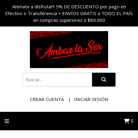
Animate a disfrutar!! 5% DE DESCUENTO por pago en
Efectivo o Transferencia + ENVÍOS GRATIS a TODO EL PAÍS
en compras superiores a $89.000
CREAR CUENTA
INICIAR SESIÓN
0