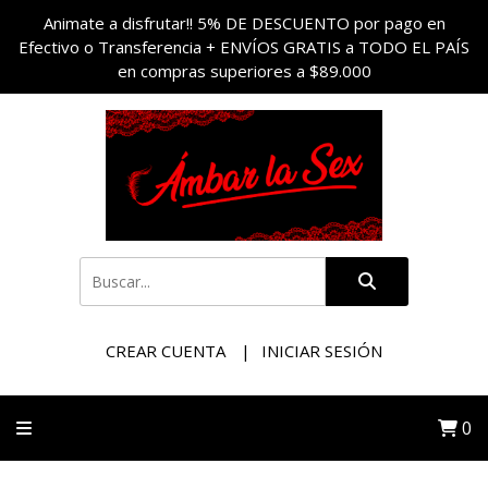
Animate a disfrutar!! 5% DE DESCUENTO por pago en
Efectivo o Transferencia + ENVÍOS GRATIS a TODO EL PAÍS
en compras superiores a $89.000
CREAR CUENTA
INICIAR SESIÓN
0