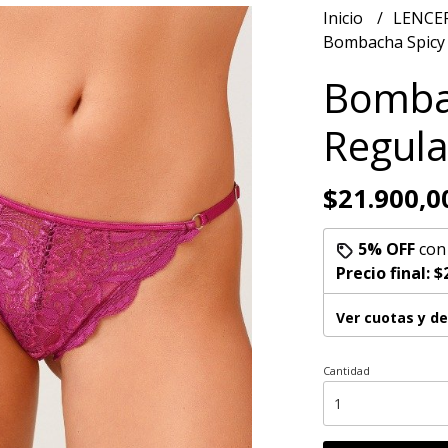
Inicio
LENCER
Bombacha Spicy
Bomba
Regula
$21.900,0
5% OFF
co
Precio final:
$
Ver cuotas y d
Cantidad