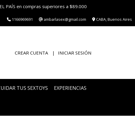
EL PAÍS en compras superiores a $89.000
1166969691
ambarlasex@gmail.com
CABA, Buenos Aires
CREAR CUENTA
INICIAR SESIÓN
CUIDAR TUS SEXTOYS
EXPERIENCIAS