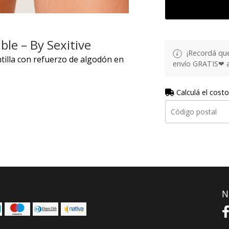
le – By Sexitive
¡Recordá que
illa con refuerzo de algodón en
envío GRATIS❤ a 
Calculá el costo
N