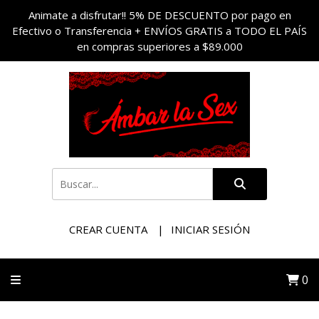
Animate a disfrutar!! 5% DE DESCUENTO por pago en
Efectivo o Transferencia + ENVÍOS GRATIS a TODO EL PAÍS
en compras superiores a $89.000
CREAR CUENTA
INICIAR SESIÓN
0