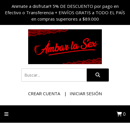
Animate a disfrutar!! 5% DE DESCUENTO por pago en
Efectivo o Transferencia + ENVÍOS GRATIS a TODO EL PAÍS
en compras superiores a $89.000
CREAR CUENTA
INICIAR SESIÓN
0